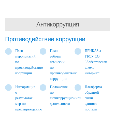
Антикоррупция
Противодействие коррупции
План
План
ПРИКАЗы
мероприятий
работы
ГБОУ СО
по
комиссии
"Асбестовская
противодействию
по
школа -
коррупции
противодействию
интернат"
коррупции
Информация
Положения
Платформа
о
по
обратной
результатах
антикоррупционной
связи
мер по
деятельности
единого
предупреждению
портала