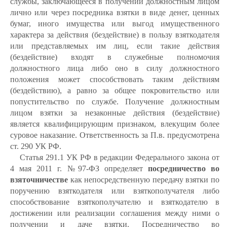
службы, заключающееся в получении должностным лицом
лично или через посредника взятки в виде денег, ценных
бумаг, иного имущества или выгод имущественного
характера за действия (бездействие) в пользу взяткодателя
или представляемых им лиц, если такие действия
(бездействие) входят в служебные полномочия
должностного лица либо оно в силу должностного
положения может способствовать таким действиям
(бездействию), а равно за общее покровительство или
попустительство по службе. Получение должностным
лицом взятки за незаконные действия (бездействие)
является квалифицирующим признаком, влекущим более
суровое наказание. Ответственность за П.в. предусмотрена
ст. 290 УК РФ.
Статья 291.1 УК РФ в редакции Федерального закона от
4 мая 2011 г. №97-ФЗ определяет
посредничество во
взяточничестве
как непосредственную передачу взятки по
поручению взяткодателя или взяткополучателя либо
способствование взяткополучателю и взяткодателю в
достижении или реализации соглашения между ними о
получении и даче взятки. Посредничество во