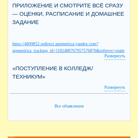
ПРИЛОЖЕНИЕ И СМОТРИТЕ ВСЁ СРАЗУ
— ОЦЕНКИ, РАСПИСАНИЕ И ДОМАШНЕЕ
ЗАДАНИЕ
https://4609852.redirect.appmetrica.yandex.com?
appmetrica_tracking_id=1182488767957576876&referrer=reattr
Развернуть
ibution%3D1
«ПОСТУПЛЕНИЕ В КОЛЛЕДЖ/
ТЕХНИКУМ»
Развернуть
Все объявления