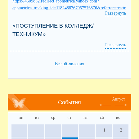
https://4609852.redirect.appmetrica.yandex.com?
appmetrica_tracking_id=1182488767957576876&referrer=reattr
Развернуть
ibution%3D1
«ПОСТУПЛЕНИЕ В КОЛЛЕДЖ/
ТЕХНИКУМ»
Развернуть
Все объявления
Август
События
пн
вт
ср
чт
пт
сб
вс
1
2